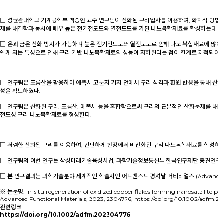
□ 성균관대학교 기계공학부 백승현 교수 연구팀이 산화된 구리입자를 이용하여, 화학적 방
제를 해결함과 동시에 매우 높은 전기전도도와 열전도도를 가진 나노복합재료를 합성하는데 성공
□ 은과 금은 산화 방지가 가능하며 높은 전기전도도와 열전도도로 인해 나노 복합재료에 많
쉽게 되는 특성으로 인해 구리 기반 나노복합재료의 성능이 저하된다는 점이 한계로 지적되어
□ 연구팀은 포름산을 활용하여 에폭시 고분자 기지 안에서 구리 식각과 환원 반응을 통해 
성을 확보하였다.
□ 연구팀은 산화된 구리, 포름산, 에폭시 등을 혼합함으로써 구리의 근본적인 산화문제를 
전도성 구리 나노복합재료를 형성한다.
□ 저렴한 산화된 구리를 이용하여, 간단하게 현장에서 비산화된 구리 나노복합재료를 합성하
□ 연구팀의 이번 연구는 삼성미래기술육성사업, 과학기술정보통신부 한국연구재단 중견연
□ 본 연구결과는 과학기술분야 세계적인 학술지인 어드밴스드 평셔날 머티리얼즈 (Advanced Fun
※ 논문명: In-situ regeneration of oxidized copper flakes forming nanosatell
Advanced Functional Materials, 2023, 2304776,
https://doi.org/10.1002/adf
관련링크
https://doi.org/10.1002/adfm.202304776