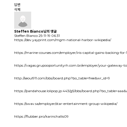
답변
삭제
Steffen Bianco님의
댓글
Steffen Bianco
25-11-19 06:31
https://dev.yayprint.com/mgm-national-harbor-wikipedia/
https://marine-courses.com/employer/iris-capital-gains-backing-for-1
https://vagas.grupooportunityrh.com.br/employer/your-gateway-to
http://seoul911.com/bbs/board.php?bo_table=free&wr_id=9
https://pandahouse.lolipop.jp:443/g5/bbs/board.php?bo_table=aaa
https://swav.sa/employer/star-entertainment-group-wikipedia/
https://flubber.pro/karinchallis09