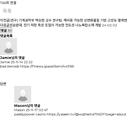
766회 연결
목록
이전글
[연구] 기계공학부 백승현 교수 연구팀, 재사용 가능한 상변화물질 기반 고성능 열계
다음글
성균관대, 전기 저항 특성 조절이 가능한 전도성 나노복합소재 개발
24.02.02
댓글
39
댓글목록
Jamie님의 댓글
Jamie
25-11-14 22:22
bad steroids
https://f1news.space/item/443169
답변
Mason님의
댓글
Mason
25-11-17 02:47
paddypower casino
https://yaseen.tv/@wqttesha796211?page=about