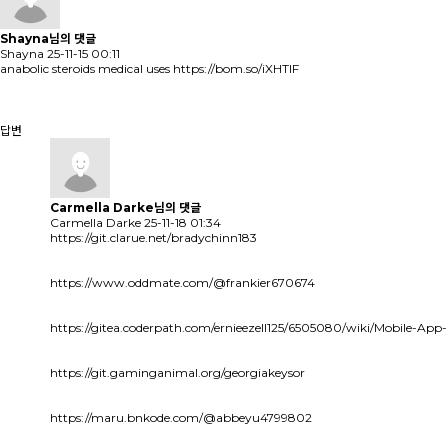
Shayna님의 댓글
Shayna
25-11-15 00:11
anabolic steroids medical uses
https://bom.so/iXHTIF
답변
Carmella Darke님의
댓글
Carmella Darke
25-11-18 01:34
https://git.clarue.net/bradychinn183
https://www.oddmate.com/@frankier670674
https://gitea.coderpath.com/ernieezell125/6505080/wiki/Mobile-A
https://git.gaminganimal.org/georgiakeysor
https://maru.bnkode.com/@abbeyu4799802