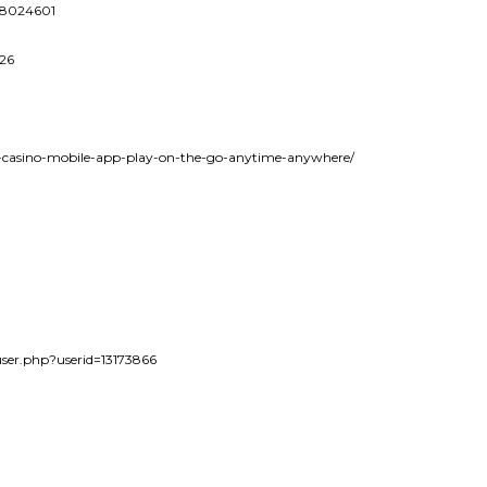
d=8024601
=26
bit-casino-mobile-app-play-on-the-go-anytime-anywhere/
user.php?userid=13173866