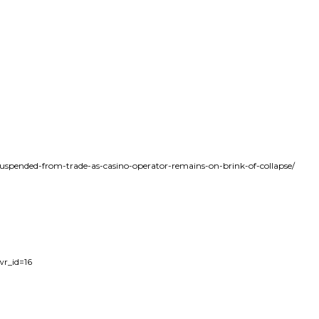
suspended-from-trade-as-casino-operator-remains-on-brink-of-collapse/
wr_id=16