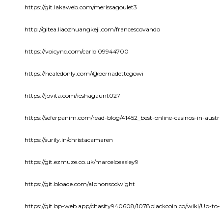
https://git.lakaweb.com/merissagoulet3
http://gitea.liaozhuangkeji.com/francescovando
https://voicync.com/carloi09944700
https://healedonly.com/@bernadettegowi
https://jovita.com/ieshagaunt027
https://seferpanim.com/read-blog/41452_best-online-casinos-in-aust
https://surily.in/christacamaren
https://git.ezmuze.co.uk/marceloeasley9
https://git.bloade.com/alphonsodwight
https://git.bp-web.app/chasity940608/1078blackcoin.co/wiki/Up