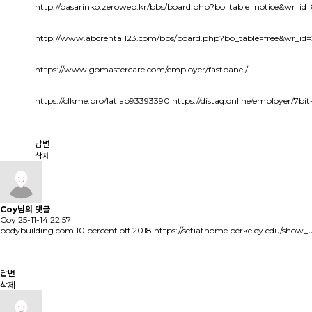
http://pasarinko.zeroweb.kr/bbs/board.php?bo_table=notice&wr_i
http://www.abcrental123.com/bbs/board.php?bo_table=free&wr_id
https://www.gomastercare.com/employer/fastpanel/
https://clkme.pro/latiap93393390
https://distaq.online/employer/7
답변
삭제
Coy님의 댓글
Coy
25-11-14 22:57
bodybuilding.com 10 percent off 2018
https://setiathome.berkeley.edu/show_
답변
삭제