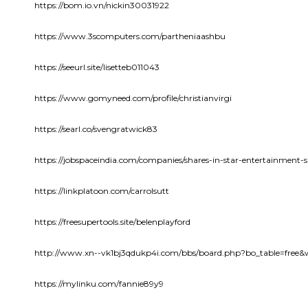
https://bom.io.vn/nickin30031922
https://www.3scomputers.com/partheniaashbu
https://seeurl.site/lisetteb011043
https://www.gomyneed.com/profile/christianvirgi
https://searl.co/svengratwick83
https://jobspaceindia.com/companies/shares-in-star-entertainment-
https://linkplatoon.com/carrolsutt
https://freesupertools.site/belenplayford
http://www.xn--vk1bj3qdukp4i.com/bbs/board.php?bo_table=free&
https://mylinku.com/fannie89y9