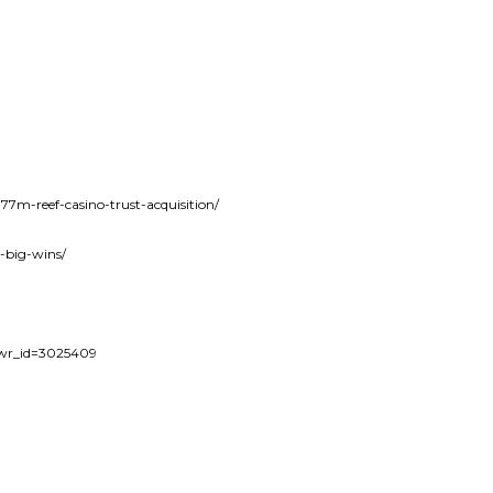
77m-reef-casino-trust-acquisition/
-big-wins/
&wr_id=3025409