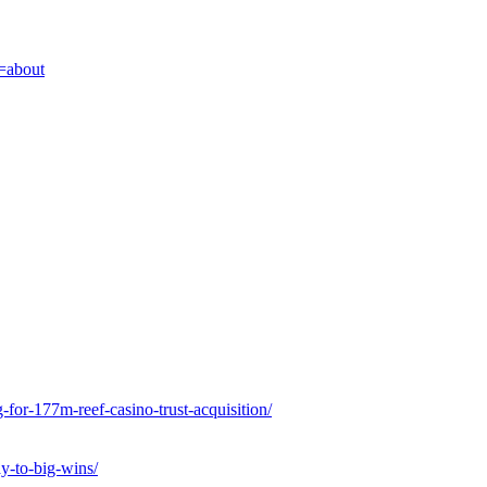
=about
-for-177m-reef-casino-trust-acquisition/
y-to-big-wins/