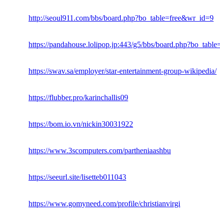
http://seoul911.com/bbs/board.php?bo_table=free&wr_id=9
https://pandahouse.lolipop.jp:443/g5/bbs/board.php?bo_ta
https://swav.sa/employer/star-entertainment-group-wikipedia/
https://flubber.pro/karinchallis09
https://bom.io.vn/nickin30031922
https://www.3scomputers.com/partheniaashbu
https://seeurl.site/lisetteb011043
https://www.gomyneed.com/profile/christianvirgi