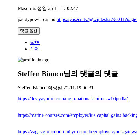
Mason
작성일
25-11-17 02:47
paddypower casino
https://yaseen.tv/@wqttesha796211?page
댓글 옵션
답변
삭제
Steffen Bianco님의
댓글의
댓글
Steffen Bianco
작성일
25-11-19 06:31
https://dev.yayprint.com/mgm-national-harbor-wikipedia/
https://marine-courses.com/employer/iris-capital-gains-backing
https://vagas.grupooportunityrh.com.br/employer/your-gatewa