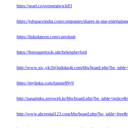
https://searl.co/svengratwick83
https://jobspaceindia.com/companies/shares-in-star-entertain
https://linkplatoon.com/carrolsutt
https://freesupertools.site/belenplayford
http://www.xn--vk1bj3qdukp4i.com/bbs/board.php?bo_tabl
https://mylinku.com/fannie89y9
http://pasarinko.zeroweb.kr/bbs/board.php?bo_table=notic
http://www.abcrental123.com/bbs/board.php?bo_table=free