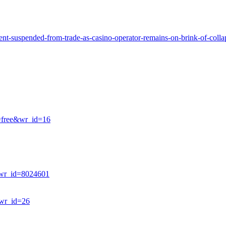
ment-suspended-from-trade-as-casino-operator-remains-on-brink-of-colla
e=free&wr_id=16
e&wr_id=8024601
&wr_id=26