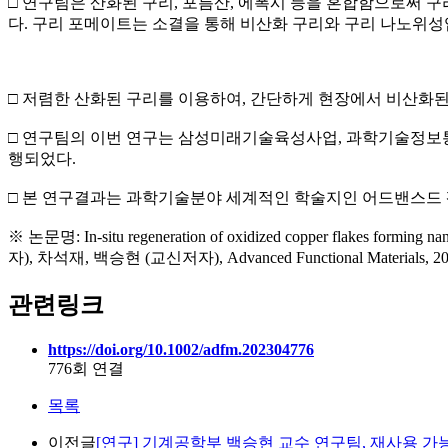
□ 연구팀은 산화된 구리, 포름산, 에폭시 등을 혼합함으로써
다. 구리 포메이트는 소결을 통해 비산화 구리와 구리 나노위
□ 저렴한 산화된 구리를 이용하여, 간단하게 현장에서 비산화된
□ 연구팀의 이번 연구는 삼성미래기술육성사업, 과학기술정
행되었다.
□ 본 연구결과는 과학기술분야 세계적인 학술지인 어드밴스드 평셔날 머티리
※ 논문명: In-situ regeneration of oxidized copper flakes forming n
자), 차석재, 백승현 (교신저자), Advanced Functional Materials, 20
관련링크
https://doi.org/10.1002/adfm.202304776
776회 연결
목록
이전글
[연구] 기계공학부 백승현 교수 연구팀, 재사용 