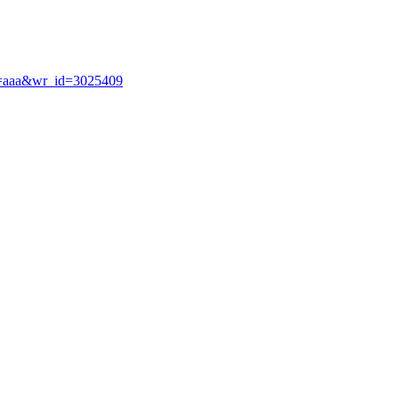
ble=aaa&wr_id=3025409