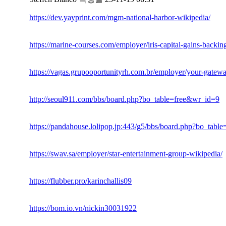
https://dev.yayprint.com/mgm-national-harbor-wikipedia/
https://marine-courses.com/employer/iris-capital-gains-backing
https://vagas.grupooportunityrh.com.br/employer/your-gatewa
http://seoul911.com/bbs/board.php?bo_table=free&wr_id=9
https://pandahouse.lolipop.jp:443/g5/bbs/board.php?bo_ta
https://swav.sa/employer/star-entertainment-group-wikipedia/
https://flubber.pro/karinchallis09
https://bom.io.vn/nickin30031922