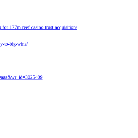
-for-177m-reef-casino-trust-acquisition/
y-to-big-wins/
ble=aaa&wr_id=3025409