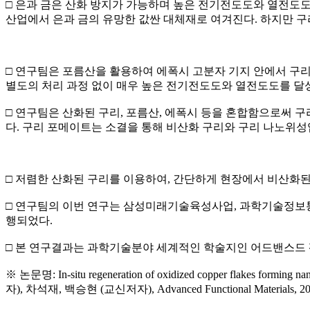
□ 은과 금은 산화 방지가 가능하며 높은 전기전도도와 열전도
산업에서 은과 금의 유망한 값싼 대체재로 여겨진다. 하지만 구
□ 연구팀은 포름산을 활용하여 에폭시 고분자 기지 안에서 구
별도의 처리 과정 없이 매우 높은 전기전도도와 열전도도를 달
□ 연구팀은 산화된 구리, 포름산, 에폭시 등을 혼합함으로써
다. 구리 포메이트는 소결을 통해 비산화 구리와 구리 나노위
□ 저렴한 산화된 구리를 이용하여, 간단하게 현장에서 비산화된
□ 연구팀의 이번 연구는 삼성미래기술육성사업, 과학기술정
행되었다.
□ 본 연구결과는 과학기술분야 세계적인 학술지인 어드밴스드 평셔날 머티리
※ 논문명: In-situ regeneration of oxidized copper flakes forming n
자), 차석재, 백승현 (교신저자), Advanced Functional Materials, 20