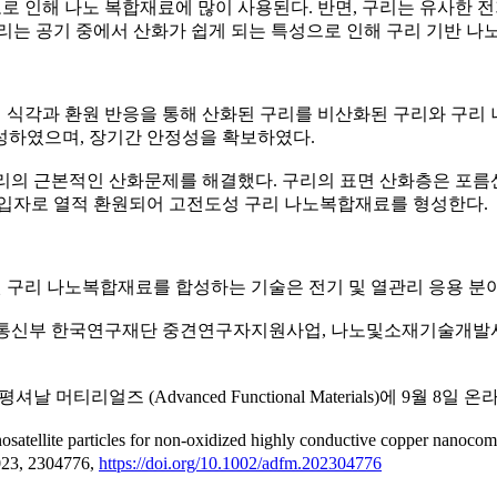
도로 인해 나노 복합재료에 많이 사용된다. 반면, 구리는 유사한
리는 공기 중에서 산화가 쉽게 되는 특성으로 인해 구리 기반 
리 식각과 환원 반응을 통해 산화된 구리를 비산화된 구리와 구
성하였으며, 장기간 안정성을 확보하였다.
 구리의 근본적인 산화문제를 해결했다. 구리의 표면 산화층은 포
성입자로 열적 환원되어 고전도성 구리 나노복합재료를 형성한다.
 구리 나노복합재료를 합성하는 기술은 전기 및 열관리 응용 분
보통신부 한국연구재단 중견연구자지원사업, 나노및소재기술개발
얼즈 (Advanced Functional Materials)에 9월 8일 
anosatellite particles for non-oxidized highly conductive copper
23, 2304776,
https://doi.org/10.1002/adfm.202304776