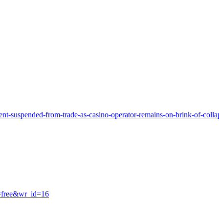
ment-suspended-from-trade-as-casino-operator-remains-on-brink-of-colla
e=free&wr_id=16