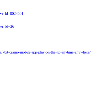
e&wr_id=8024601
&wr_id=26
yer/7bit-casino-mobile-app-play-on-the-go-anytime-anywhere/