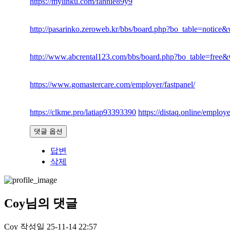
https://mylinku.com/fannie89y9
http://pasarinko.zeroweb.kr/bbs/board.php?bo_table=notic
http://www.abcrental123.com/bbs/board.php?bo_table=free
https://www.gomastercare.com/employer/fastpanel/
https://clkme.pro/latiap93393390
https://distaq.online/emplo
댓글 옵션
답변
삭제
Coy님의 댓글
Coy
작성일
25-11-14 22:57