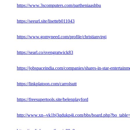
https://www.3scomputers.com/partheniaashbu
https://seeurl.site/lisetteb011043
https://www.gomyneed.com/profile/christianvirgi
https://searl.co/svengratwick83
https://jobspaceindia.com/companies/shares-in-star-entertain
https://linkplatoon.com/carrolsutt
https://freesupertools.site/belenplayford
http://www.xn--vk1bj3qdukp4i.com/bbs/board.php?bo_tabl