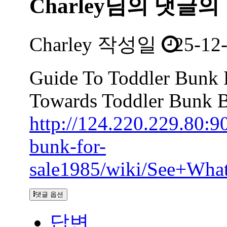
Charley님의
댓글의
Charley
작성일
25-12
Guide To Toddler Bunk 
Towards Toddler Bunk 
http://124.220.229.80:9
bunk-for-
sale1985/wiki/See+Wh
댓글 옵션
답변