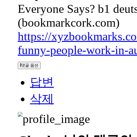
Everyone Says? b1 deuts
(bookmarkcork.com)
https://xyzbookmarks.c
funny-people-work-in-a
댓글 옵션
답변
삭제