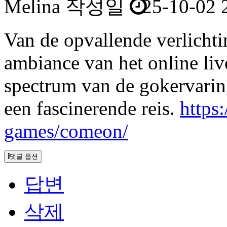
Melina
작성일
25-10-02 
Van de opvallende verlichti
ambiance van het online live
spectrum van de gokervarin
een fascinerende reis.
https
games/comeon/
댓글 옵션
답변
삭제