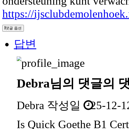
ondersteuning kunt verwach
https://ijsclubdemolenhoek.
댓글 옵션
답변
Debra님의
댓글의
댓
Debra
작성일
25-12-1
Is Quick Goethe B1 Certi