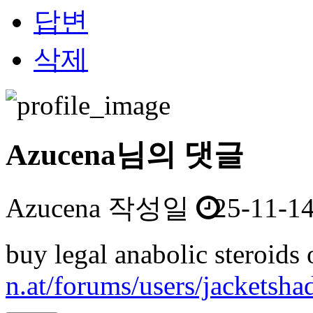
답변
삭제
Azucena님의 댓글
Azucena
작성일
25-11-14
buy legal anabolic steroids
n.at/forums/users/jacketsha