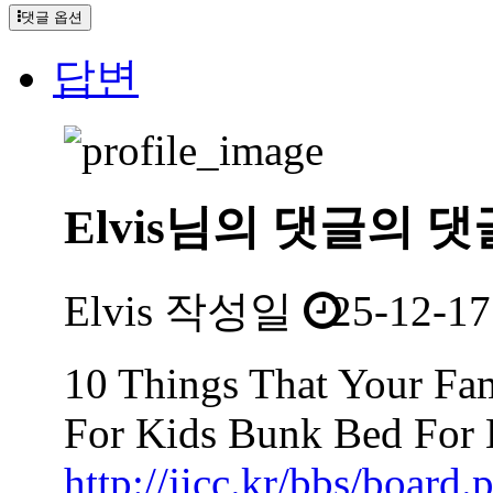
댓글 옵션
답변
Elvis님의
댓글의
댓
Elvis
작성일
25-12-17
10 Things That Your Fa
For Kids Bunk Bed For 
http://jicc.kr/bbs/board.