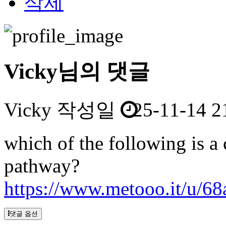
삭제
Vicky님의 댓글
Vicky
작성일
25-11-14 2
which of the following is a 
pathway?
https://www.metooo.it/u/6
댓글 옵션