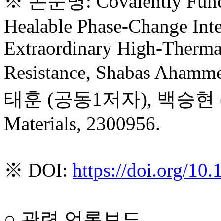
※ 논문명: Covalently Funct
Healable Phase-Change Inte
Extraordinary High-Therma
Resistance, Shabas Aham
태훈 (공동1저자), 백승현 (
Materials, 2300956.
※ DOI:
https://doi.org/1
○ 관련 언론보도