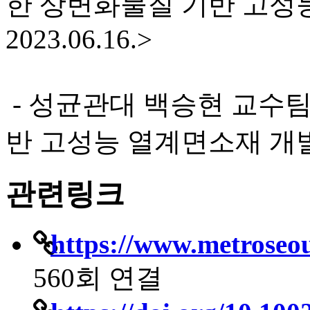
한 상변화물질 기반 고성
2023.06.16.>
- 성균관대 백승현 교수팀
반 고성능 열계면소재 개발 <
관련링크
https://www.metroseou
560회 연결