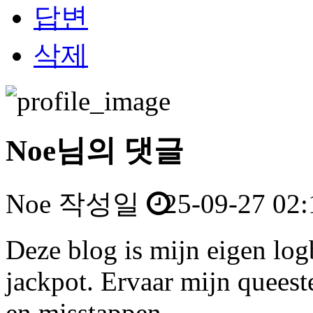
답변
삭제
Noe님의 댓글
Noe
작성일
25-09-27 02:
Deze blog is mijn eigen log
jackpot. Ervaar mijn queest
en misstappen.