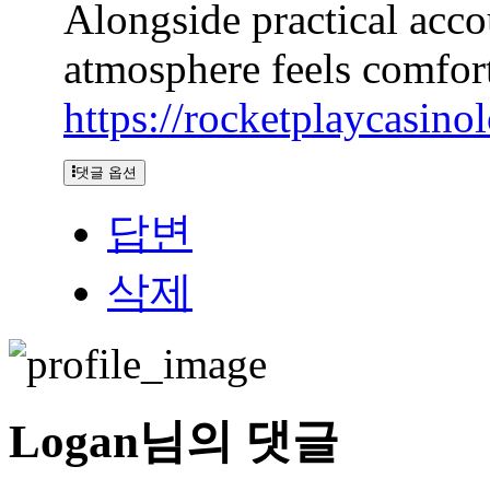
Alongside practical accou
atmosphere feels comfort
https://rocketplaycasinol
댓글 옵션
답변
삭제
Logan님의 댓글